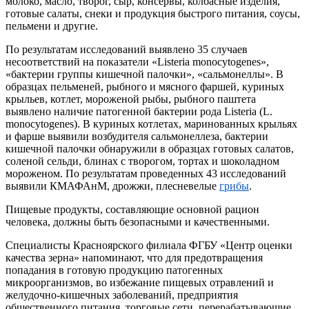
молоко, масло, творог, сыр, консервы, колбасные изделия,
готовые салаты, снеки и продукция быстрого питания, соусы,
пельмени и другие.
По результатам исследований выявлено 35 случаев
несоответствий на показатели «Listeria monocytogenes»,
«бактерии группы кишечной палочки», «сальмонеллы». В
образцах пельменей, рыбного и мясного фаршей, куриных
крыльев, котлет, мороженой рыбы, рыбного паштета
выявлено наличие патогенной бактерии рода Listeria (L.
monocytogenes). В куриных котлетах, маринованных крыльях
и фарше выявили возбудителя сальмонеллеза, бактерии
кишечной палочки обнаружили в образцах готовых салатов,
соленой сельди, блинах с творогом, тортах и шоколадном
мороженом. По результатам проведенных 43 исследований
выявили КМАФАнМ, дрожжи, плесневелые
грибы
.
Пищевые продукты, составляющие основной рацион
человека, должны быть безопасными и качественными.
Специалисты Красноярского филиала ФГБУ «Центр оценки
качества зерна» напоминают, что для предотвращения
попадания в готовую продукцию патогенных
микроорганизмов, во избежание пищевых отравлений и
желудочно-кишечных заболеваний, предприятия
общественного питания, торговые сети, перерабатывающие