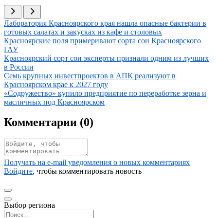
Иллюстрация новости
Лаборатория Красноярского края нашла опасные бактерии в
готовых салатах и закусках из кафе и столовых
Иллюстрация новости
Красноярские поля примеривают сорта сои Красноярского
ГАУ
Иллюстрация новости
Красноярский сорт сои эксперты признали одним из лучших
в России
Иллюстрация новости
Семь крупных инвестпроектов в АПК реализуют в
Красноярском крае к 2027 году
Иллюстрация новости
«Содружество» купило предприятие по переработке зерна и
масличных под Красноярском
Комментарии (
0
)
Получать на e‑mail уведомления о новых комментариях
Войдите
, чтобы комментировать новость
Выбор региона
Поиск региона