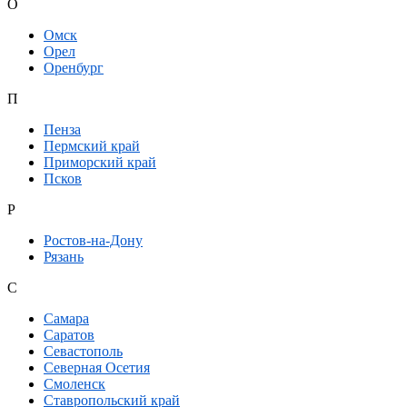
О
Омск
Орел
Оренбург
П
Пенза
Пермский край
Приморский край
Псков
Р
Ростов-на-Дону
Рязань
С
Самара
Саратов
Севастополь
Северная Осетия
Смоленск
Ставропольский край