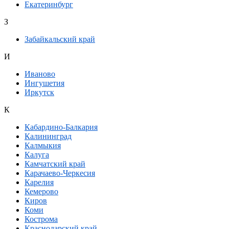
Екатеринбург
З
Забайкальский край
И
Иваново
Ингушетия
Иркутск
К
Кабардино-Балкария
Калининград
Калмыкия
Калуга
Камчатский край
Карачаево-Черкесия
Карелия
Кемерово
Киров
Коми
Кострома
Краснодарский край