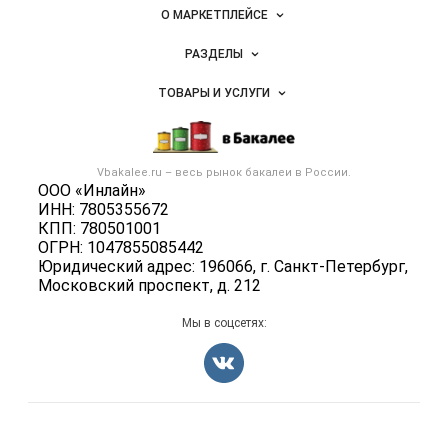
Важные разделы и контакты
Навигация по сайту
товаров,
О МАРКЕТПЛЕЙСЕ
специй,
Новости Vbakalee.ru
ингредиентов
РАЗДЕЛЫ
Услуги и цены
Объявления
ТОВАРЫ И УСЛУГИ
Размещение рекламы
Каталог компаний
Бакалейные товары
Публичная оферта
Новости рынка
Услуги
Контактная информация
Бренды
Vbakalee.ru – весь
рынок бакалеи
в России.
Добавить объявление
Политика обработки персональных данных
ООО «Инлайн»
Вакансии
Карта объявлений
ИНН: 7805355672
Для СМИ
Блог
КПП: 780501001
ОГРН: 1047855085442
Юридический адрес: 196066, г. Санкт-Петербург,
Московский проспект, д. 212
Мы в соцсетях:
Счетчики, авторское право, логотипы