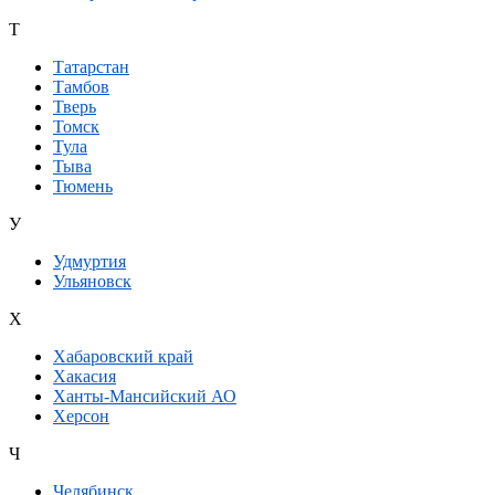
Т
Татарстан
Тамбов
Тверь
Томск
Тула
Тыва
Тюмень
У
Удмуртия
Ульяновск
Х
Хабаровский край
Хакасия
Ханты-Мансийский АО
Херсон
Ч
Челябинск