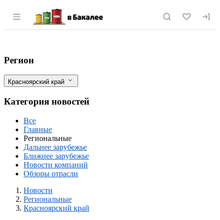
Раздел навигации по сайту vbakalee.ru
Красноярский филиал ФГБУ «Центр оце
Фильтры
Регион
Красноярский край
Категория новостей
Все
Главные
Региональные
Дальнее зарубежье
Ближнее зарубежье
Новости компаний
Обзоры отрасли
Новости
Разделы
Новости
Региональные
Красноярский край