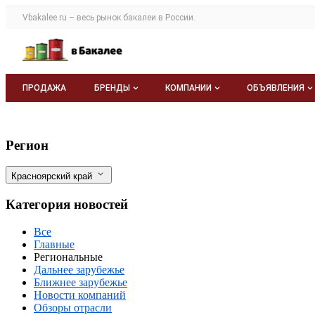
Раздел навигации по сайту vbakalee.ru
Vbakalee.ru – весь
рынок бакалеи
в России.
Авторизация и меню пользователя
Навигация по разделам сайта vbakalee.ru
ПРОДАЖА
БРЕНДЫ
КОМПАНИИ
ОБЪЯВЛЕНИЯ
Бренды
Каталог компаний
Все объявле
Новости рынка бакалеи в Красноярске 
Фильтры
Регион
О каталоге брендов
О каталоге
Мои объявле
Красноярский край
Моя компания
Категория новостей
Платное размещение
Все
Главные
Региональные
Дальнее зарубежье
Ближнее зарубежье
Новости компаний
Обзоры отрасли