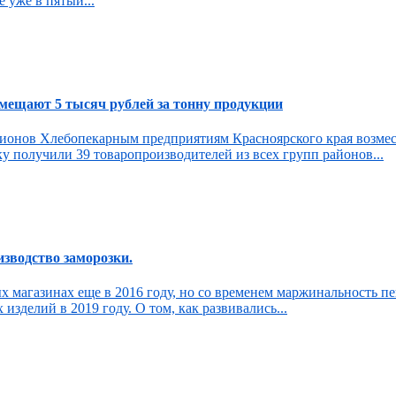
 уже в пятый...
мещают 5 тысяч рублей за тонну продукции
ионов Хлебопекарным предприятиям Красноярского края возмест
у получили 39 товаропроизводителей из всех групп районов...
зводство заморозки.
х магазинах еще в 2016 году, но со временем маржинальность пе
делий в 2019 году. О том, как развивались...