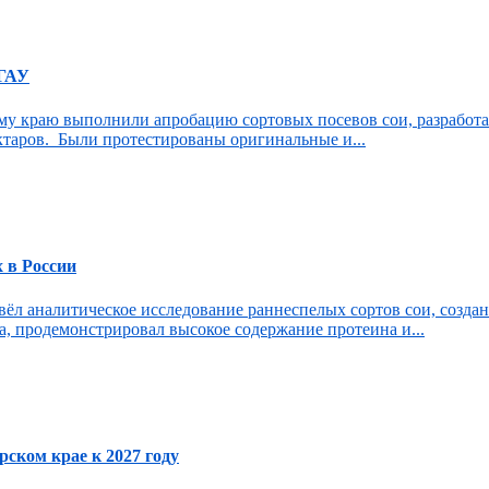
 ГАУ
му краю выполнили апробацию сортовых посевов сои, разработ
ектаров. Были протестированы оригинальные и...
 в России
ёл аналитическое исследование раннеспелых сортов сои, созда
, продемонстрировал высокое содержание протеина и...
ском крае к 2027 году