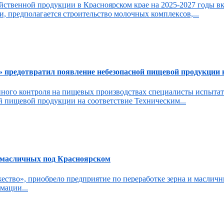
зяйственной продукции в Красноярском крае на 2025-2027 годы
и, предполагается строительство молочных комплексов,...
 предотвратил появление небезопасной пищевой продукции 
венного контроля на пищевых производствах специалисты испыт
й пищевой продукции на соответствие Техническим...
и масличных под Красноярском
ство», приобрело предприятие по переработке зерна и масличн
мации...