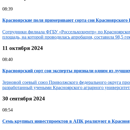
08:39
Красноярские поля примеривают сорта сои Красноярского
Сотрудники филиала ФГБУ «Россельхозцентр» по Красноярско
площадь, на которой проводилась апробация, составила 98,5 г
11 октября 2024
08:40
Красноярский сорт сои эксперты признали одним из лучших
Зерновой соевый союз Приволжского федерального округа пров
разработанный учеными Красноярского аграрного университета
30 сентября 2024
08:54
Семь крупных инвестпроектов в АПК реализуют в Краснояр