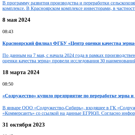
В программу развития производства и переработки сельскохо
комплексе. В Красноярском комплексе инвесторами, в частност
8 мая 2024
08:43
Красноярский филиал ФГБУ «Центр оценки качества зерна»
По данным на 7 мая, с начала 2024 года в рамках производст
оценки качества зерна» провели исследования 30 наименовани
18 марта 2024
08:50
«Содружество» купило предприятие по переработке зерна 
В январе ООО «Содружество-Сибирь», входящее в ГК «Содруже
«Коммерсантъ» со ссылкой на данные ЕГРЮЛ. Согласно инфор
31 октября 2023