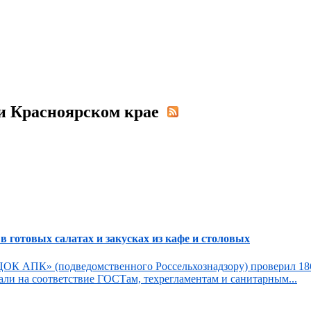
Карта сайта
 и Красноярском крае
 готовых салатах и закусках из кафе и столовых
ЦОК АПК» (подведомственного Россельхознадзору) проверил 18
ли на соответствие ГОСТам, техрегламентам и санитарным...