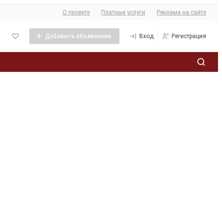
О сайте
О проекте
Платные услуги
Реклама на сайте
Добавить объявление
Вход
Регистрация
Политика обработки персональных данных
ее
кламы
та