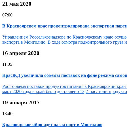
21 мая 2020
07:00
В Красноярском крае проконтролирована экспортная парт
Управлением Россельхознадзора по Красноярскому краю осущес
экспорта в Монголию. В ходе осмотра подконтрольного груза н
16 апреля 2020
11:05
КрасЖД увеличила объемы поставок на фоне режима само
Рост объема поставок продуктов питания в Красноярский край
март 2020 года в край было доставлено 13,2 тыс. тонн продукт
19 января 2017
13:40
Красноярское яйцо идет на экспорт в Монголию