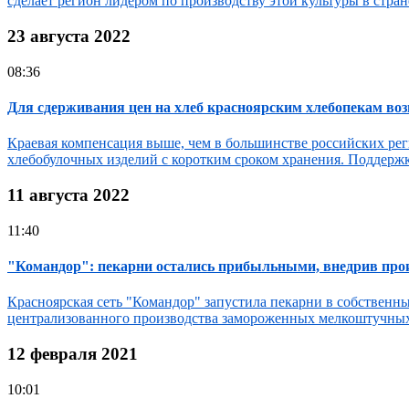
сделает регион лидером по производству этой культуры в стране
23 августа 2022
08:36
Для сдерживания цен на хлеб красноярским хлебопекам воз
Краевая компенсация выше, чем в большинстве российских рег
хлебобулочных изделий с коротким сроком хранения. Поддержк
11 августа 2022
11:40
"Командор": пекарни остались прибыльными, внедрив прои
Красноярская сеть "Командор" запустила пекарни в собственны
централизованного производства замороженных мелкоштучных из
12 февраля 2021
10:01