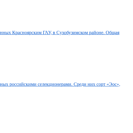
анных Красноярским ГАУ, в Сухобузимском районе. Общая
нных российскими селекционерами. Среди них сорт «Эос»,