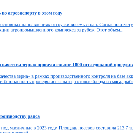
по агроэкспорту в этом году
в основных направлениях отгрузки восемь стран. Согласно отчет
кции агропромышленного комплекса за рубеж. Этот объем...
ачества зерна» провели свыше 1800 исследований продукци
ества зерна» в рамках производственного контроля на базе ак
 безопасность проверялись салаты, готовые блюда из мяса, рыбы
производству рапса
под масличные в 2023 году. Площадь посевов составила 213,7 ты