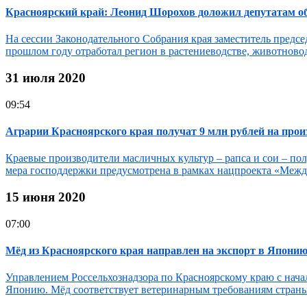
Красноярский край: Леонид Шорохов доложил депутатам об
На сессии Законодательного Собрания края заместитель председ
прошлом году отработал регион в растениеводстве, животново
31 июля 2020
09:54
Аграрии Красноярского края получат 9 млн рублей на про
Краевые производители масличных культур – рапса и сои – по
мера господдержки предусмотрена в рамках нацпроекта «Между
15 июня 2020
07:00
Мёд из Красноярского края направлен на экспорт в Япони
Управлением Россельхознадзора по Красноярскому краю с нача
Японию. Мёд соответствует ветеринарным требованиям страны