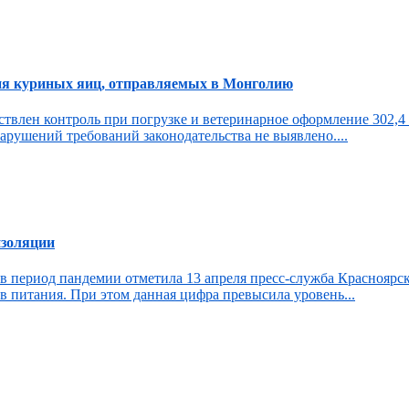
ия куриных яиц, отправляемых в Монголию
твлен контроль при погрузке и ветеринарное оформление 302,4
арушений требований законодательства не выявлено....
изоляции
 в период пандемии отметила 13 апреля пресс-служба Красноярс
ов питания. При этом данная цифра превысила уровень...