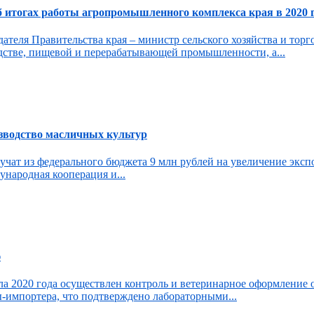
 итогах работы агропромышленного комплекса края в 2020 г
ателя Правительства края – министр сельского хозяйства и торг
дстве, пищевой и перерабатывающей промышленности, а...
изводство масличных культур
лучат из федерального бюджета 9 млн рублей на увеличение эк
народная кооперация и...
ю
ла 2020 года осуществлен контроль и ветеринарное оформление 
-импортера, что подтверждено лабораторными...