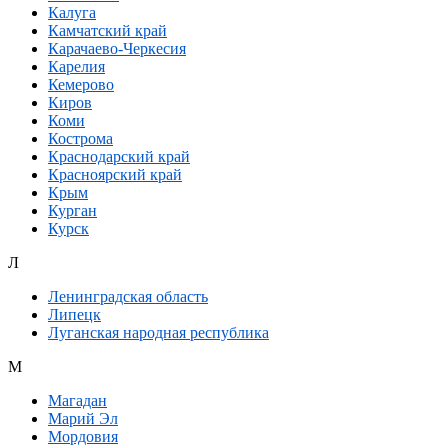
Калуга
Камчатский край
Карачаево-Черкесия
Карелия
Кемерово
Киров
Коми
Кострома
Краснодарский край
Красноярский край
Крым
Курган
Курск
Л
Ленинградская область
Липецк
Луганская народная республика
М
Магадан
Марий Эл
Мордовия