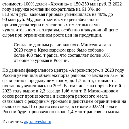
стоимость 100% долей «Хозяина» в 150-250 млн руб. В 2022
году выручка компании сократилась на 61,3%, до
813 млн руб., валовая прибыль уменьшилась на 40%, до
90 млн руб. Мудров отметил, что рентабельность
производства зерна и масличных имеет высокую
чувствительность к затратам, особенно к закупочной цене
сырья при ограниченном росте цен на продукции.
Согласно данным регионального Минсельхоза, в
2023 году в Красноярском крае было собрано
более 403 тыс. т рапса, что составляет более 10%
от общего урожая в России.
По данным федерального центра «Агроэкспорт», в 2023 году
Россия увеличила объем экспорта рапсового масла на 72% по
сравнению с предыдущим годом, до 1,7 млн т, стоимость
поставок увеличилась на 20%. В том числе экспорт в Китай в
2023 году вырос в 2,2 раза до 1,46 млн т. В Масложировом
союзе рост производства и экспорта рапсового масла
связывают с рекордным урожаем и действием ограничений на
вывоз сырья. По прогнозам союза, в сезоне-2023/24 года в
России будет произведено около 1,4 млн т рапсового масла.
Источник:
agroinvestor.ru