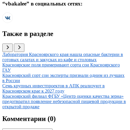
“
vbakalee
” в социальных сетях:
Также в разделе
Иллюстрация новости
Лаборатория Красноярского края нашла опасные бактерии в
готовых салатах и закусках из кафе и столовых
Иллюстрация новости
Красноярские поля примеривают сорта сои Красноярского
ГАУ
Иллюстрация новости
Красноярский сорт сои эксперты признали одним из лучших
в России
Иллюстрация новости
Семь крупных инвестпроектов в АПК реализуют в
Красноярском крае к 2027 году
Иллюстрация новости
Красноярский филиал ФГБУ «Центр оценки качества зерна»
предотвратил появление небезопасной пищевой продукции в
открытой продаже
Комментарии (
0
)