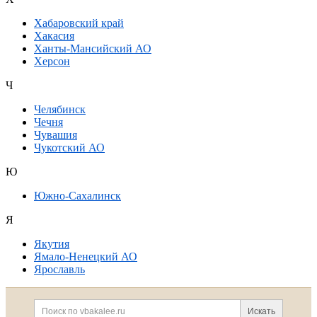
Хабаровский край
Хакасия
Ханты-Мансийский АО
Херсон
Ч
Челябинск
Чечня
Чувашия
Чукотский АО
Ю
Южно-Сахалинск
Я
Якутия
Ямало-Ненецкий АО
Ярославль
Дополнительная информация
Поиск по сайту и ссылк
Искать