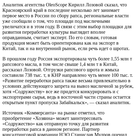
Аналитик агентства OleoScope Кирилл Лозовой сказал, что
Красноярский край в последние несколько лет занимает
первое место в России по сбору рапса, региональные власти
уже сообщали о том, что площади под масличными
увеличатся и в этом году. В связи с этим выбор площадки для
развития переработки культуры выглядит вполне
оправданным, считает эксперт. По его словам, готовая
продукция может быть ориентирована как на экспорт в
Китай, так и на внутренний рынок, если речь идет о шротах.
В прошлом году Россия экспортировала чуть более 1,55 млн т
рапсового масла, в том числе свыше 1,4 млн т в Китай,
рассказал Лозовой. Отгрузки рапсового шрота и жмыха
составили 738 тыс. т, в КНР направлено чуть менее 100 тыс. т.
«Развитие переработки рапса также весьма привлекательно в
условиях действующего запрета на вывоз масличной за рубеж,
хотя «Содружеству» все же придется конкурировать и с
экспортерами сырья, ведь в восточной части страны остается
открытым пункт пропуска Забайкальск», — сказал аналитик.
Источник «Коммерсанта» на рынке отметил, что
приобретение «Хозяина» может заинтересовать
«Содружество» как отправную точку для развития
переработки рапса в данном регионе. Партнер
консалтинговой компании НЭО Станислав Мудров оценил