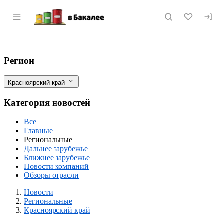
Раздел навигации по сайту vbakalee.ru
«Содружество» купило предприятие по 
Фильтры
Регион
Красноярский край
Категория новостей
Все
Главные
Региональные
Дальнее зарубежье
Ближнее зарубежье
Новости компаний
Обзоры отрасли
Новости
Разделы
Новости
Региональные
Красноярский край