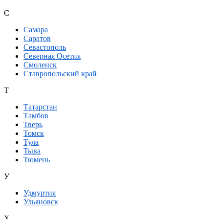
С
Самара
Саратов
Севастополь
Северная Осетия
Смоленск
Ставропольский край
Т
Татарстан
Тамбов
Тверь
Томск
Тула
Тыва
Тюмень
У
Удмуртия
Ульяновск
Х