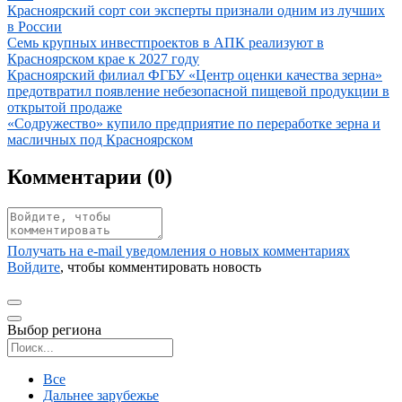
Иллюстрация новости
Красноярский сорт сои эксперты признали одним из лучших
в России
Иллюстрация новости
Семь крупных инвестпроектов в АПК реализуют в
Красноярском крае к 2027 году
Иллюстрация новости
Красноярский филиал ФГБУ «Центр оценки качества зерна»
предотвратил появление небезопасной пищевой продукции в
открытой продаже
Иллюстрация новости
«Содружество» купило предприятие по переработке зерна и
масличных под Красноярском
Комментарии (
0
)
Получать на e‑mail уведомления о новых комментариях
Войдите
, чтобы комментировать новость
Выбор региона
Поиск региона
Все
Дальнее зарубежье