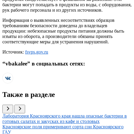
бактерии могут попадать в продукты из воды, с оборудования,
рук рабочего персонала и из других источников.
Информация о выявленных несоответствиях образцов
требованиям безопасности доведена до владельцев
продукции: небезопасные продукты питания должны быть
изъяты из оборота, а производители обязаны принять
соответствующие меры для устранения нарушений.
Источник:
fsvps.gov.ru
“
vbakalee
” в социальных сетях:
Также в разделе
Иллюстрация новости
Лаборатория Красноярского края нашла опасные бактерии в
готовых салатах и закусках из кафе и столовых
Иллюстрация новости
Красноярские поля примеривают сорта сои Красноярского
ГАУ