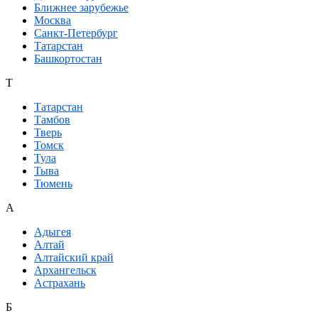
Ближнее зарубежье
Москва
Санкт-Петербург
Татарстан
Башкортостан
Т
Татарстан
Тамбов
Тверь
Томск
Тула
Тыва
Тюмень
А
Адыгея
Алтай
Алтайский край
Архангельск
Астрахань
Б