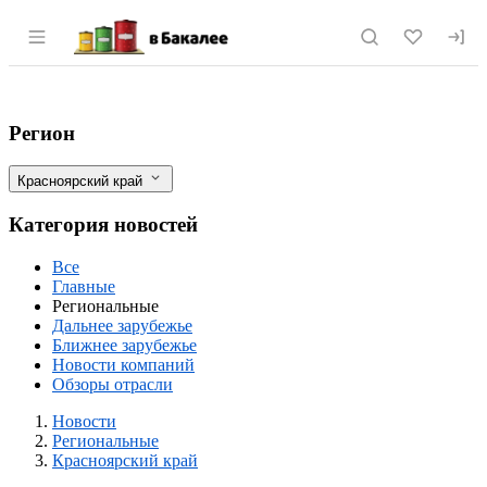
Раздел навигации по сайту vbakalee.ru
Специалисты Красноярского филиала ФГ
Фильтры
Регион
Красноярский край
Категория новостей
Все
Главные
Региональные
Дальнее зарубежье
Ближнее зарубежье
Новости компаний
Обзоры отрасли
Новости
Разделы
Новости
Региональные
Красноярский край