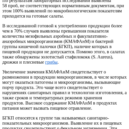
По результатам лабораторных исследований выявлены
58 проб, не соответствующих нормативным документам, при
этом 100% выявлений по микробиологическим показателям
приходится на готовые салаты.
В исследованной готовой к употреблению продукции более
чем в 70% случаев выявлены превышения показателя
количества мезофильных аэробных и факультативно-
анаэробных микроорганизмов (КМАФАнМ) и бактерий
группы кишечной палочки (БГКП), наличие которых в
пищевой продукции не допускается. Помимо этого, в салатах
также обнаружены золотистый стафилококк (S. Aureus),
дрожжи и плесневые
грибы
.
Увеличение значения КМАФАнМ свидетельствует о
размножении в продукции микроорганизмов, в числе которых
могут оказаться патогены и микроорганизмы, вызывающие
порчу продукта. Это чаще всего свидетельствует о
нарушениях санитарных правил и технологии изготовления, а
также сроков и температурных режимов хранения
продуктов. Высокое содержание КМАФАнМ в продуктах
питания может вызвать пищевое отравление.
БГКП относятся к группе так называемых санитарно-
показательных микроорганизмов. Выявление их в пищевых
продуктах свидетельствует о фекальном загрязнении. Эти