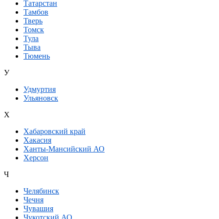
Татарстан
Тамбов
Тверь
Томск
Тула
Тыва
Тюмень
У
Удмуртия
Ульяновск
Х
Хабаровский край
Хакасия
Ханты-Мансийский АО
Херсон
Ч
Челябинск
Чечня
Чувашия
Чукотский АО