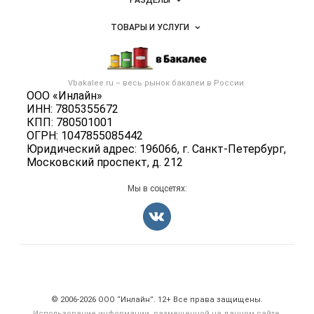
РАЗДЕЛЫ
Услуги и цены
Объявления
ТОВАРЫ И УСЛУГИ
Размещение рекламы
Каталог компаний
Бакалейные товары
Публичная оферта
Новости рынка
Услуги
Контактная информация
Бренды
Vbakalee.ru – весь
рынок бакалеи
в России.
Добавить объявление
Политика обработки персональных данных
ООО «Инлайн»
Вакансии
Карта объявлений
ИНН: 7805355672
Для СМИ
Блог
КПП: 780501001
ОГРН: 1047855085442
Юридический адрес: 196066, г. Санкт-Петербург,
Московский проспект, д. 212
Мы в соцсетях:
Счетчики, авторское право, логотипы
© 2006‑2026 ООО “Инлайн”. 12+ Все права защищены.
Использование информации, размещенной на данном сайте,