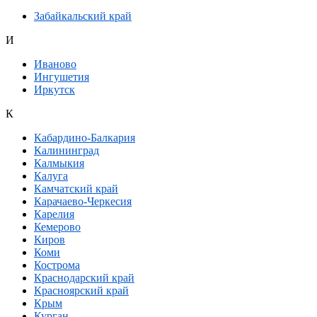
Забайкальский край
И
Иваново
Ингушетия
Иркутск
К
Кабардино-Балкария
Калининград
Калмыкия
Калуга
Камчатский край
Карачаево-Черкесия
Карелия
Кемерово
Киров
Коми
Кострома
Краснодарский край
Красноярский край
Крым
Курган